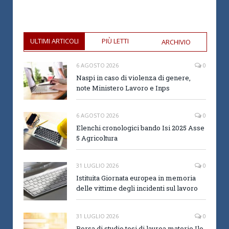
ULTIMI ARTICOLI
PIÙ LETTI
ARCHIVIO
6 AGOSTO 2026
0
Naspi in caso di violenza di genere,
note Ministero Lavoro e Inps
6 AGOSTO 2026
0
Elenchi cronologici bando Isi 2025 Asse
5 Agricoltura
31 LUGLIO 2026
0
Istituita Giornata europea in memoria
delle vittime degli incidenti sul lavoro
31 LUGLIO 2026
0
Borsa di studio tesi di laurea materie Ilo