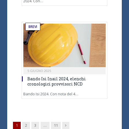
2024. Con…
BREVI
5 GIUGNO 2025
Bando Isi Inail 2024, elenchi
cronologici provvisori NCD
Bando Isi 2024. Con nota del 4…
Next
1
2
3
…
11