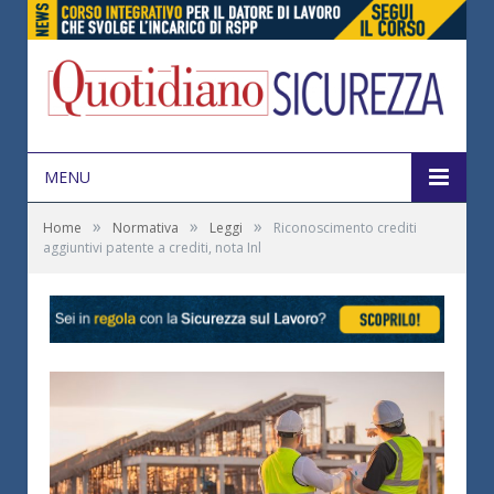
MENU
»
»
»
Home
Normativa
Leggi
Riconoscimento crediti
aggiuntivi patente a crediti, nota Inl