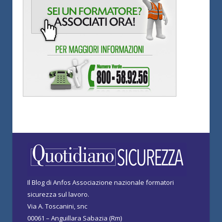
Il Blog di Anfos Associazione nazionale formatori
sicurezza sul lavoro.
Via A. Toscanini, snc
00061 – Anguillara Sabazia (Rm)