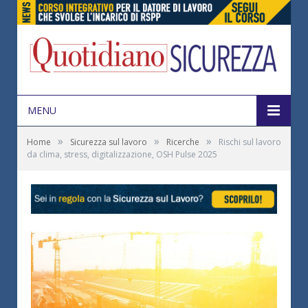
MENU
»
»
»
Home
Sicurezza sul lavoro
Ricerche
Rischi sul lavoro
da clima, stress, digitalizzazione, OSH Pulse 2025