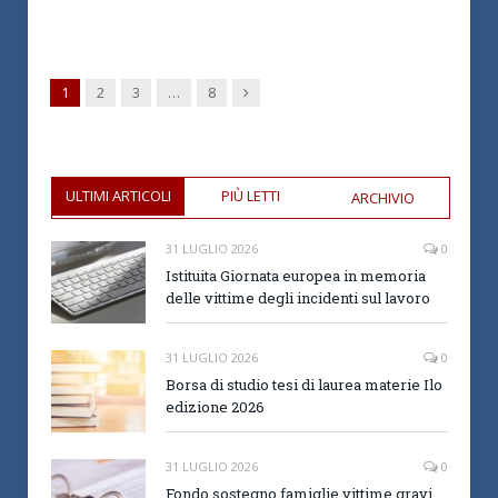
Next
1
2
3
…
8
ULTIMI ARTICOLI
PIÙ LETTI
ARCHIVIO
31 LUGLIO 2026
0
Istituita Giornata europea in memoria
delle vittime degli incidenti sul lavoro
31 LUGLIO 2026
0
Borsa di studio tesi di laurea materie Ilo
edizione 2026
31 LUGLIO 2026
0
Fondo sostegno famiglie vittime gravi