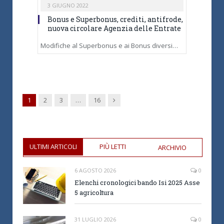
3 GIUGNO 2022
Bonus e Superbonus, crediti, antifrode,
nuova circolare Agenzia delle Entrate
Modifiche al Superbonus e ai Bonus diversi…
Next
1
2
3
…
16
ULTIMI ARTICOLI
PIÙ LETTI
ARCHIVIO
6 AGOSTO 2026
0
Elenchi cronologici bando Isi 2025 Asse
5 agricoltura
31 LUGLIO 2026
0