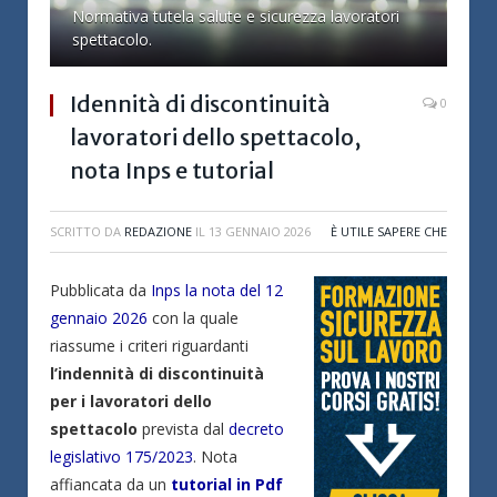
Normativa tutela salute e sicurezza lavoratori
spettacolo.
Idennità di discontinuità
0
lavoratori dello spettacolo,
nota Inps e tutorial
SCRITTO DA
REDAZIONE
IL
13 GENNAIO 2026
È UTILE SAPERE CHE
Pubblicata da
Inps la nota del 12
gennaio 2026
con la quale
riassume i criteri riguardanti
l’indennità di discontinuità
per i lavoratori dello
spettacolo
prevista dal
decreto
legislativo 175/2023
. Nota
affiancata da un
tutorial in Pdf