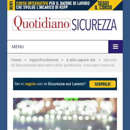
MENU
»
»
»
Home
Approfondimenti
è utile sapere che
Idennità
di discontinuità lavoratori dello spettacolo, nota Inps e tutorial