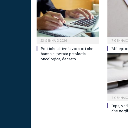
23 GENNAIO 2026
7 GENNAIO
Politiche attive lavoratori che
Millepro
hanno superato patologia
oncologica, decreto
7 GENNAIO
Inps, va
che vogli