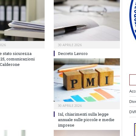
2026
30 APRILE 2026
e stato sicurezza
Decreto Lavoro
025, comunicazioni
 Calderone
Acc
Div
30 APRILE 2026
DVR
Inl, chiarimenti sulla legge
annuale sulle piccole e medie
imprese