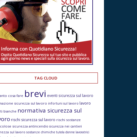
TAG CLOUD
brevi
eventi sicurezza sul lavoro
anto cosa fare
lavoro
mazione sicurezza sul lavoro
infortuni sul lavoro
normativa sicurezza sul
ti bianche
voro
rischi sicurezza sul lavoro
rischi sostanze
icolose
sicurezza antincendio
sicurezza nei cantieri
rezza sul lavoro
sostanze chimiche
tutela donne lavoratrici