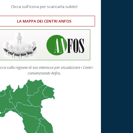
Clicca sull'icona per scaricarla subito!
LA MAPPA DEI CENTRI ANFOS
icca sulla regione di tuo interesse per visualizzare i Centri
convenzionati Anfos.