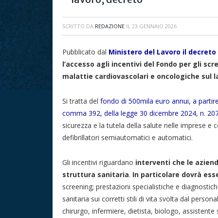
SCRITTO DA
REDAZIONE
IL
23 GENNAIO 2026
Pubblicato dal
Ministero del Lavoro il decreto 
l’accesso agli incentivi del Fondo per gli sc
malattie cardiovascolari e oncologiche sul l
Si tratta del
fondo di 500mila euro annui, a partire d
comma 392, della legge 30 dicembre 2024, n. 20
sicurezza e la tutela della salute nelle imprese e
defibrillatori semiautomatici e automatici.
Gli incentivi riguardano
interventi che le azien
struttura sanitaria
.
In particolare dovrà es
screening; prestazioni specialistiche e diagnostic
sanitaria sui corretti stili di vita svolta dal pers
chirurgo, infermiere, dietista, biologo, assistente