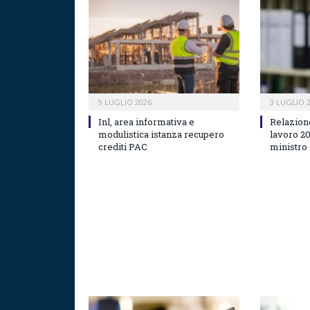
9 LUGLIO 2026
3 LUGLIO 
Inl, area informativa e
Relazion
modulistica istanza recupero
lavoro 2
crediti PAC
ministro