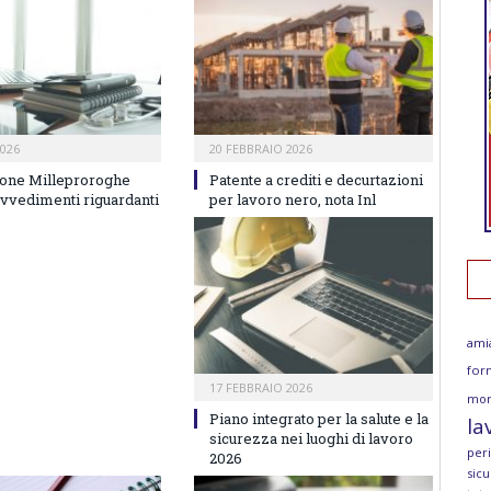
026
20 FEBBRAIO 2026
one Milleproroghe
Patente a crediti e decurtazioni
ovvedimenti riguardanti
per lavoro nero, nota Inl
ami
for
17 FEBBRAIO 2026
mor
Piano integrato per la salute e la
la
sicurezza nei luoghi di lavoro
per
2026
sicu