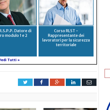
R.S.P.P. Datore di
Corso RLST -
ro modulo 1 e 2
Rappresentante dei
lavoratori per la sicurezza
territoriale
Vedi Tutti »
Twitter
Facebook
Google+
LinkedIn
Email