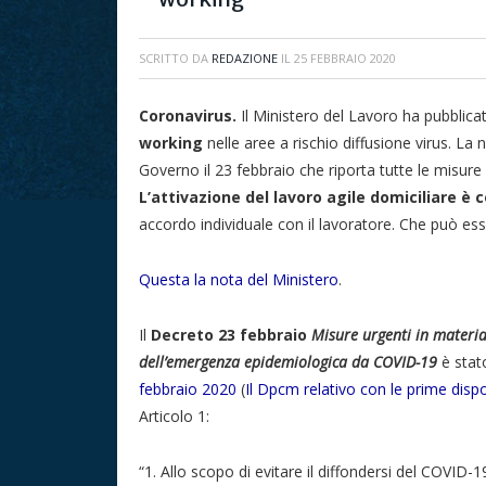
SCRITTO DA
REDAZIONE
IL
25 FEBBRAIO 2020
Coronavirus.
Il Ministero del Lavoro ha pubblica
working
nelle aree a rischio diffusione virus. La 
Governo il 23 febbraio che riporta tutte le misure
L’attivazione del lavoro agile domiciliare è 
accordo individuale con il lavoratore. Che può ess
Questa la nota del Ministero
.
Il
Decreto 23 febbraio
Misure urgenti in materi
dell’emergenza epidemiologica da COVID-19
è stat
febbraio 2020
(
Il Dpcm relativo con le prime disp
Articolo 1:
“1. Allo scopo di evitare il diffondersi del COVID-