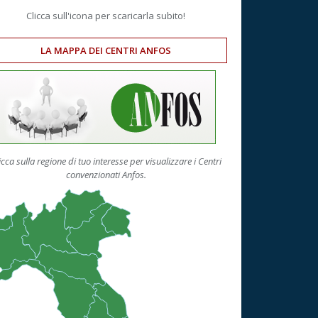
Clicca sull'icona per scaricarla subito!
LA MAPPA DEI CENTRI ANFOS
icca sulla regione di tuo interesse per visualizzare i Centri
convenzionati Anfos.