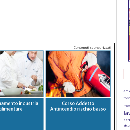
Contenuti sponsorizzati
ami
for
namento industria
Corso Addetto
mor
alimentare
Antincendio rischio basso
la
per
sicu