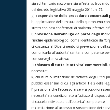
sia sul territorio nazionale sia all’estero, trovand
del decreto legislativo 23 maggio 2011, n. 79;
g)
sospensione delle procedure concorsuali p
h) applicazione della misura della quarantena con 
stretti con casi confermati di malattia infettiva dif
i)
previsione dell’obbligo da parte degli indi
rischio
epidemiologico, come identificate dall’Org
circostanza al Dipartimento di prevenzione dell’a
comunicarlo all’autorita’ sanitaria competente per
con sorveglianza attiva;
j)
chiusura di tutte le attivita’ commerciali
, 
necessita’;
k) chiusura o limitazione dell’attivita’ degli uffici pub
pubblici essenziali di cui agli articoli 1 e 2 della 
l) previsione che l’accesso ai servizi pubblici essen
necessita’ sia condizionato all’utilizzo di dispositi
di cautela individuate dall’autorita’ competente;
m) limitazione all’accesso o sospensione dei servi