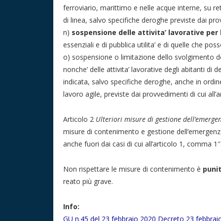
ferroviario, marittimo e nelle acque interne, su r
di linea, salvo specifiche deroghe previste dai prov
n)
sospensione delle attivita’ lavorative per
essenziali e di pubblica utilita’ e di quelle che po
o) sospensione o limitazione dello svolgimento del
nonche’ delle attivita’ lavorative degli abitanti di
indicata, salvo specifiche deroghe, anche in ordine
lavoro agile, previste dai provvedimenti di cui all’a
Articolo 2
Ulteriori misure di gestione dell’emerge
misure di contenimento e gestione dell’emergenza,
anche fuori dai casi di cui all’articolo 1, comma 1″
Non rispettare le misure di contenimento è
puni
reato più grave.
Info:
GU n.45 del 23 febbraio 2020 Decreto 23 febbrai