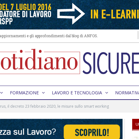
i aggiornamenti e gli approfondimenti dal blog di ANFOS.
FORMAZIONE
LAVORO E TECNOLOGIA
NORMATIV
us, il decreto 23 febbraio 2020, le misure sullo smart working
U