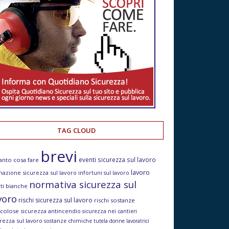
TAG CLOUD
brevi
eventi sicurezza sul lavoro
anto cosa fare
lavoro
mazione sicurezza sul lavoro
infortuni sul lavoro
normativa sicurezza sul
ti bianche
voro
rischi sicurezza sul lavoro
rischi sostanze
icolose
sicurezza antincendio
sicurezza nei cantieri
rezza sul lavoro
sostanze chimiche
tutela donne lavoratrici