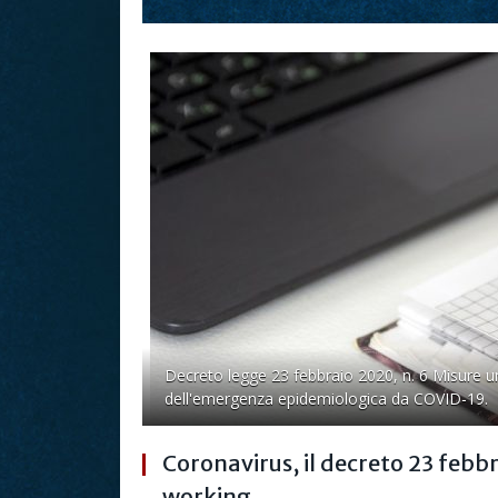
Decreto legge 23 febbraio 2020, n. 6 Misure u
dell'emergenza epidemiologica da COVID-19.
Coronavirus, il decreto 23 febb
working