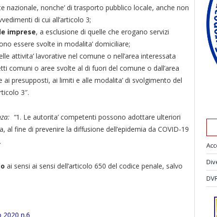
ete nazionale, nonche’ di trasporto pubblico locale, anche non
vedimenti di cui all’articolo 3;
 le imprese
, a esclusione di quelle che erogano servizi
ssono essere svolte in modalita’ domiciliare;
le attivita’ lavorative nel comune o nell’area interessata
 detti comuni o aree svolte al di fuori del comune o dall’area
 ai presupposti, ai limiti e alle modalita’ di svolgimento del
rticolo 3″.
nza: “
1. Le autorita’ competenti possono adottare ulteriori
 al fine di prevenire la diffusione dell’epidemia da COVID-19
.
Acc
Div
to
ai sensi ai sensi dell’articolo 650 del codice penale, salvo
DVR
o 2020 n.6