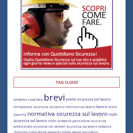
TAG CLOUD
brevi
eventi sicurezza sul lavoro
amianto cosa fare
lavoro
formazione sicurezza sul lavoro
morti
infortuni sul lavoro
normativa sicurezza sul lavoro
rischi
bianche
sicurezza sul lavoro
rischi sostanze pericolose
sicurezza
antincendio
sicurezza sul lavoro
sicurezza nei cantieri
sostanze
tutela salute lavoratori
chimiche
tutela donne lavoratrici