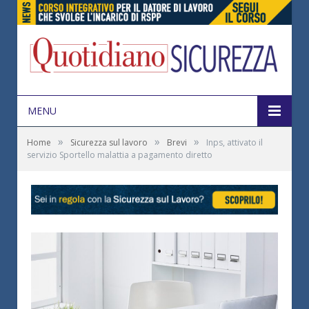
MENU
»
»
»
Home
Sicurezza sul lavoro
Brevi
Inps, attivato il
servizio Sportello malattia a pagamento diretto