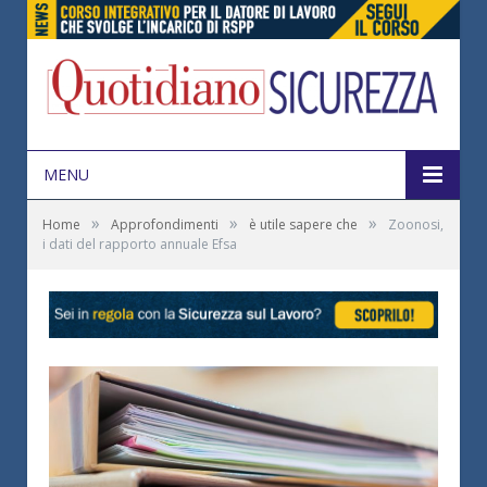
MENU
»
»
»
Home
Approfondimenti
è utile sapere che
Zoonosi,
i dati del rapporto annuale Efsa