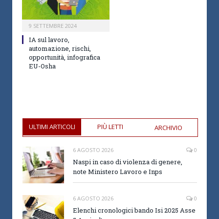
9 SETTEMBRE 2024
IA sul lavoro,
automazione, rischi,
opportunità, infografica
EU-Osha
ULTIMI ARTICOLI
PIÙ LETTI
ARCHIVIO
6 AGOSTO 2026
0
Naspi in caso di violenza di genere,
note Ministero Lavoro e Inps
6 AGOSTO 2026
0
Elenchi cronologici bando Isi 2025 Asse