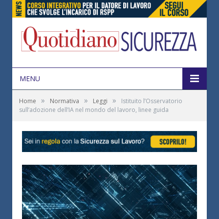
MENU
»
»
»
Home
Normativa
Leggi
Istituito l’Osservatorio
sull’adozione dell’IA nel mondo del lavoro, linee guida