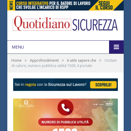
MENU
»
»
»
Home
Approfondimenti
è utile sapere che
Ondate
di calore, numero pubblica utilità 1500, il portale