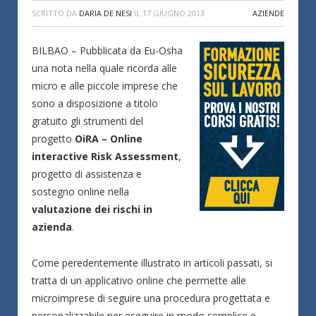
SCRITTO DA
DARIA DE NESI
IL
17 GIUGNO 2013
AZIENDE
BILBAO – Pubblicata da Eu-Osha
una nota nella quale ricorda alle
micro e alle piccole imprese che
sono a disposizione a titolo
gratuito gli strumenti del
progetto
OiRA – Online
interactive Risk Assessment
,
progetto di assistenza e
sostegno online nella
valutazione dei rischi in
azienda
.
Come peredentemente illustrato in articoli passati, si
tratta di un applicativo online che permette alle
microimprese di seguire una procedura progettata e
personalizzabile per eseguire in modo semplice e