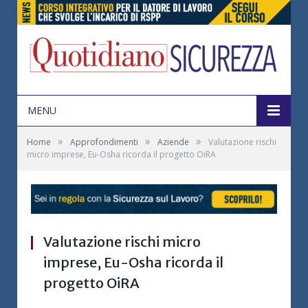
MENU
»
»
»
Home
Approfondimenti
Aziende
Valutazione rischi
micro imprese, Eu-Osha ricorda il progetto OiRA
Valutazione rischi micro
imprese, Eu-Osha ricorda il
progetto OiRA