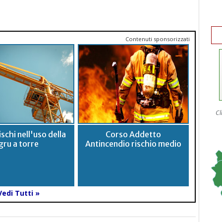
Contenuti sponsorizzati
Cl
schi nell'uso della
Corso Addetto
gru a torre
Antincendio rischio medio
Vedi Tutti »