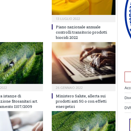
13 LUGLIO 2022
Piano nazionale annuale
controlli transitorio prodotti
biocidi 2022
Acc
2022
26 GENNAIO 2022
a istanze di
Ministero Salute, allerta sui
Div
zione fitosanitari art.
prodotti anti 5G o con effetti
amento 1107/2009
energetici
DVR