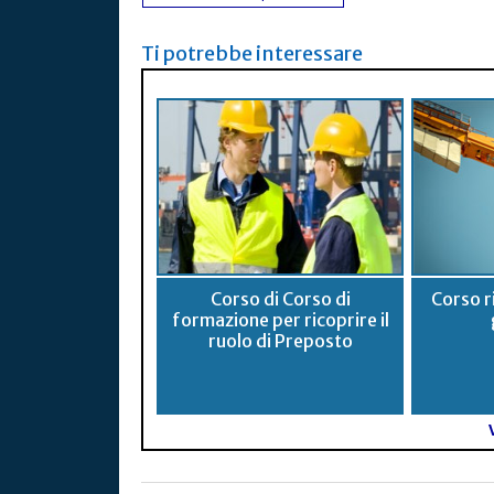
Ti potrebbe interessare
Corso di Corso di
Corso ri
formazione per ricoprire il
ruolo di Preposto