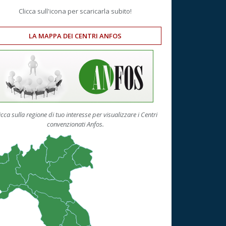
Clicca sull'icona per scaricarla subito!
LA MAPPA DEI CENTRI ANFOS
icca sulla regione di tuo interesse per visualizzare i Centri
convenzionati Anfos.