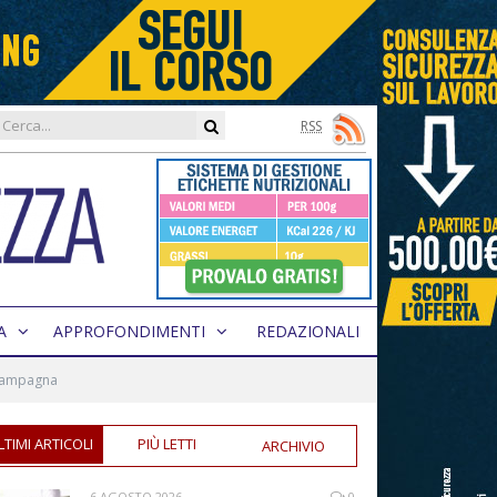
RSS
A
APPROFONDIMENTI
REDAZIONALI
 Campagna
LTIMI ARTICOLI
PIÙ LETTI
ARCHIVIO
6 AGOSTO 2026
0