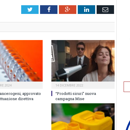
Twitter
Facebook
Google+
LinkedIn
Email
RE 2024
14 DICEMBRE 2022
cancerogeni, approvato
“Prodotti sicuri” nuova
ttuazione direttiva
campagna Mise