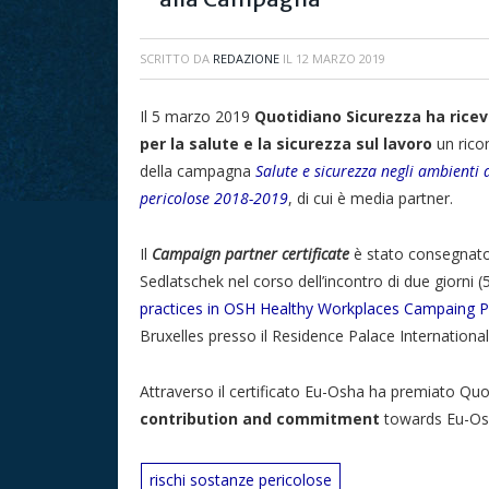
SCRITTO DA
REDAZIONE
IL
12 MARZO 2019
Il 5 marzo 2019
Quotidiano Sicurezza ha rice
per la salute e la sicurezza sul lavoro
un rico
della campagna
Salute e sicurezza negli ambienti 
pericolose 2018-2019
, di cui è media partner.
Il
Campaign partner certificate
è stato consegnato 
Sedlatschek nel corso dell’incontro di due giorni 
practices in OSH Healthy Workplaces Campaing P
Bruxelles presso il Residence Palace Internationa
Attraverso il certificato Eu-Osha ha premiato Quo
contribution and commitment
towards Eu-Os
rischi sostanze pericolose