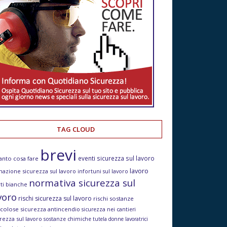
TAG CLOUD
brevi
eventi sicurezza sul lavoro
anto cosa fare
lavoro
mazione sicurezza sul lavoro
infortuni sul lavoro
normativa sicurezza sul
ti bianche
voro
rischi sicurezza sul lavoro
rischi sostanze
icolose
sicurezza antincendio
sicurezza nei cantieri
rezza sul lavoro
sostanze chimiche
tutela donne lavoratrici