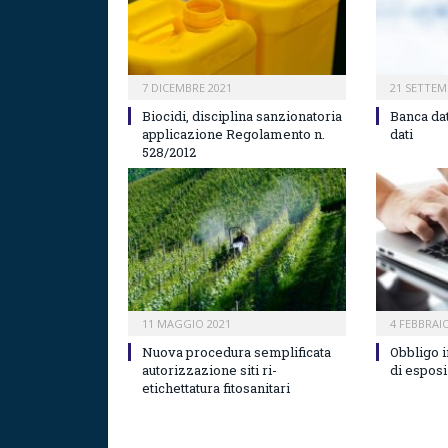
7 DICEMBRE 2021
21 SETTEM
Biocidi, disciplina sanzionatoria
Banca dat
applicazione Regolamento n.
dati
528/2012
11 MAGGIO 2021
4 FEBBRAI
Nuova procedura semplificata
Obbligo i
autorizzazione siti ri-
di espos
etichettatura fitosanitari