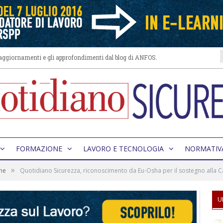
i aggiornamenti e gli approfondimenti dal blog di ANFOS.
FORMAZIONE
LAVORO E TECNOLOGIA
NORMATIV
»
ne
Quotidiano Sicurezza, riconoscimento da Eu-Osha per il sostegno alla
U