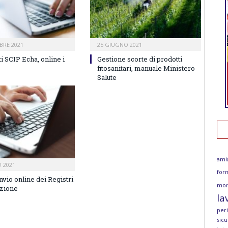
BRE 2021
25 GIUGNO 2021
i SCIP Echa, online i
Gestione scorte di prodotti
fitosanitari, manuale Ministero
Salute
ami
O 2021
for
nvio online dei Registri
mor
izione
la
per
sicu