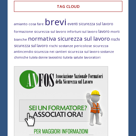
TAG CLOUD
brevi
eventi sicurezza sul lavoro
amianto cosa fare
lavoro
formazione sicurezza sul lavoro
morti
infortuni sul lavoro
normativa sicurezza sul lavoro
rischi
bianche
sicurezza sul lavoro
rischi sostanze pericolose
sicurezza
antincendio
sicurezza sul lavoro
sicurezza nei cantieri
sostanze
tutela salute lavoratori
chimiche
tutela donne lavoratrici