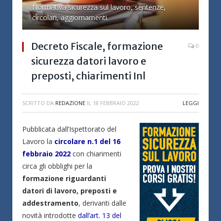
Normativa sicurezza sul lavoro, sentenze,
circolari, aggiornamenti.
Decreto Fiscale, formazione
0
sicurezza datori lavoro e
preposti, chiarimenti Inl
SCRITTO DA
REDAZIONE
IL
18 FEBBRAIO 2022
LEGGI
Pubblicata dall’Ispettorato del
Lavoro la
circolare n.1 del 16
febbraio 2022
con chiarimenti
circa gli obblighi per la
formazione riguardanti
datori di lavoro, preposti e
addestramento
, derivanti dalle
novità introdotte
dall’art. 13 del