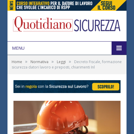
MENU
»
»
»
Home
Normativa
Leggi
Decreto Fiscale, formazione
sicurezza datori lavoro e preposti, chiarimenti Inl