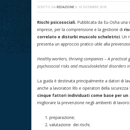
SCRITTO DA
REDAZIONE
IL
10 DICEMBRE 2018
Rischi psicosociali.
Pubblicata da Eu-Osha una nu
imprese, per la comprensione e la gestione di
ris
correlato e disturbi muscolo scheletrici
. Un 
presenta un approccio pratico utile alla prevenzio
Healthy workers, thriving companies – A practical g
psychosocial risks and musculoskeletal disorders i
La guida è destinata principalmente a datori di l
anche a lavoratori Rls e operatori della sicurezza s
cinque fattori individuati come base per un
migliorare la prevenzione negli ambienti di lavoro:
preparazione;
valutazione dei rischi;