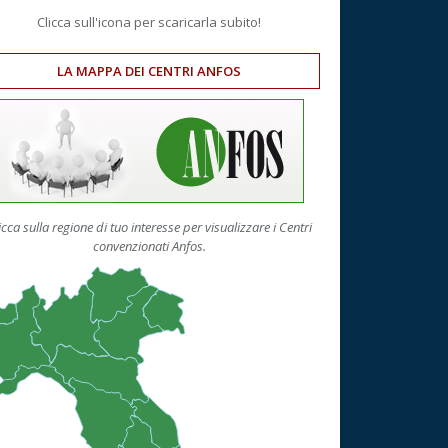
Clicca sull'icona per scaricarla subito!
LA MAPPA DEI CENTRI ANFOS
icca sulla regione di tuo interesse per visualizzare i Centri
convenzionati Anfos.