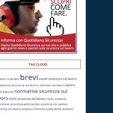
TAG CLOUD
brevi
eventi sicurezza sul lavoro
anto cosa fare
lavoro
mazione sicurezza sul lavoro
infortuni sul lavoro
normativa sicurezza sul
ti bianche
voro
rischi sicurezza sul lavoro
rischi sostanze
icolose
sicurezza antincendio
sicurezza nei cantieri
rezza sul lavoro
sostanze chimiche
tutela donne lavoratrici