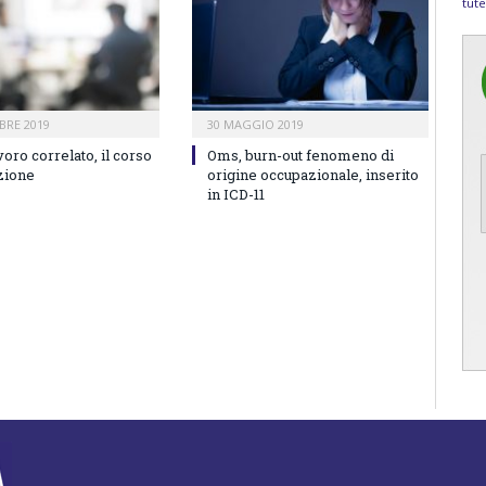
tute
BRE 2019
30 MAGGIO 2019
voro correlato, il corso
Oms, burn-out fenomeno di
zione
origine occupazionale, inserito
in ICD-11