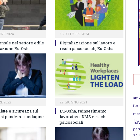
RE 2024
15 OTTOBRE 2024
ntale nel settore edile
Digitalizzazione sul lavoro e
elazione Eu-Osha
rischi psicosociali, Eu-Osha
ami
E 2022
22 GIUGNO 2021
for
alute e sicurezza sul
Eu-Osha, reinserimento
mor
ost pandemia, indagine
lavorativo, DMS e rischi
la
psicosociali
per
sicu