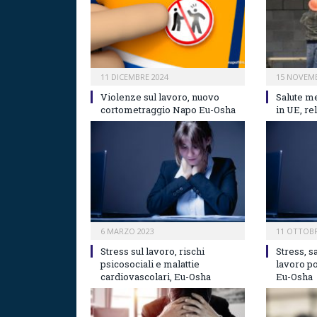
11 DICEMBRE 2024
15 NOVEMB
Violenze sul lavoro, nuovo
Salute me
cortometraggio Napo Eu-Osha
in UE, r
6 MARZO 2023
11 OTTOBR
Stress sul lavoro, rischi
Stress, s
psicosociali e malattie
lavoro p
cardiovascolari, Eu-Osha
Eu-Osha