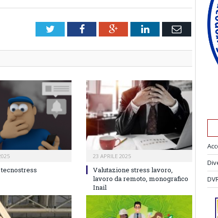
Twitter
Facebook
Google+
LinkedIn
Email
Acc
2025
23 APRILE 2025
Div
 tecnostress
Valutazione stress lavoro,
lavoro da remoto, monografico
DVR
Inail