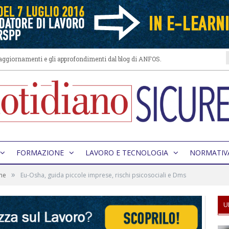
i aggiornamenti e gli approfondimenti dal blog di ANFOS.
FORMAZIONE
LAVORO E TECNOLOGIA
NORMATIV
»
ne
Eu-Osha, guida piccole imprese, rischi psicosociali e Dms
U