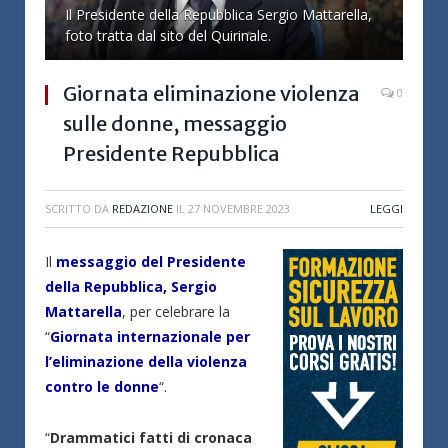
Il Presidente della Repubblica Sergio Mattarella,
foto tratta dal sito del Quirinale.
Giornata eliminazione violenza
0
sulle donne, messaggio
Presidente Repubblica
SCRITTO DA
REDAZIONE
IL
27 NOVEMBRE 2023
LEGGI
Il
messaggio del Presidente
della Repubblica, Sergio
Mattarella
, per celebrare la
“
Giornata internazionale per
l’eliminazione della violenza
contro le donne
“.
“
Drammatici fatti di cronaca