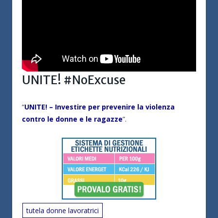
UNITE! #NoExcuse
“
UNITE! – Investire per prevenire la violenza
contro le donne e le ragazze
”.
tutela donne lavoratrici