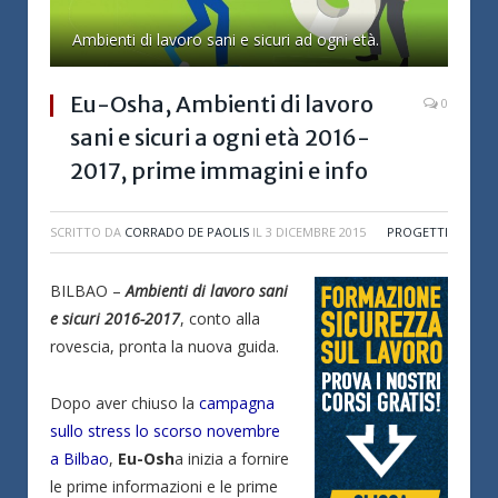
Ambienti di lavoro sani e sicuri ad ogni età.
Eu-Osha, Ambienti di lavoro
0
sani e sicuri a ogni età 2016-
2017, prime immagini e info
SCRITTO DA
CORRADO DE PAOLIS
IL
3 DICEMBRE 2015
PROGETTI
BILBAO –
Ambienti di lavoro sani
e sicuri 2016-2017
, conto alla
rovescia, pronta la nuova guida.
Dopo aver chiuso la
campagna
sullo stress lo scorso novembre
a Bilbao
,
Eu-Osh
a inizia a fornire
le prime informazioni e le prime