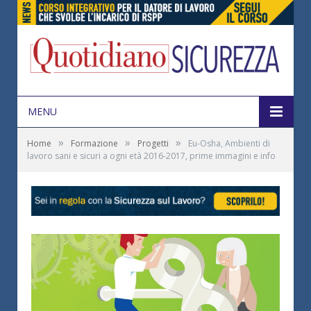
MENU
»
»
»
Home
Formazione
Progetti
Eu-Osha, Ambienti di
lavoro sani e sicuri a ogni età 2016-2017, prime immagini e info