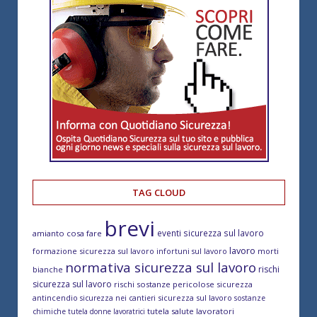
TAG CLOUD
brevi
eventi sicurezza sul lavoro
amianto cosa fare
lavoro
formazione sicurezza sul lavoro
morti
infortuni sul lavoro
normativa sicurezza sul lavoro
rischi
bianche
sicurezza sul lavoro
rischi sostanze pericolose
sicurezza
antincendio
sicurezza sul lavoro
sicurezza nei cantieri
sostanze
tutela salute lavoratori
chimiche
tutela donne lavoratrici