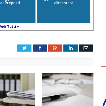
er Preposti
alimentare
Vedi Tutti »
Twitter
Facebook
Google+
LinkedIn
Email