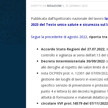
SCRITTO DA
REDAZIONE
IL
10 GENNAIO 2023
Pubblicata dall’Ispettorato nazionale del lavoro
l
2023 del Testo unico salute e sicurezza sul 
Segue la precedente di agosto 2022
,
riporta tra
Accordo Stato Regioni del 27.07.2022
, 
controllo e vigilanza ai sensi dell’art.13 del
Decreto Interministeriale 30/09/2022
cr
alle deroghe al rispetto dei valori limite di 
nota DCPREV prot. n. 12301 del 07/09/2022
gestione dei luoghi di lavoro in esercizio e
specifico servizio di prevenzione e protezio
punto 4 e lettera b) del decreto legislativo 9
attività di formazione e materiali didattici 
circolare VVF prot.16579 del 07/11/20