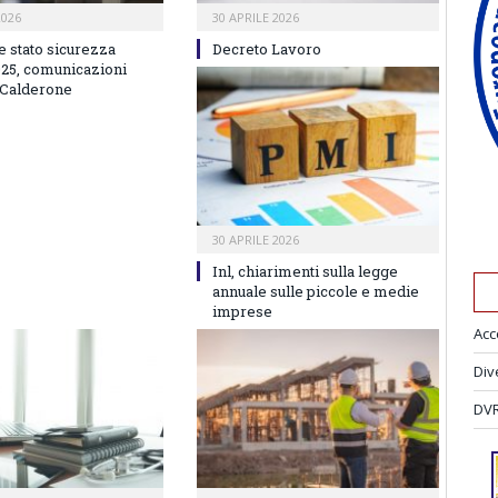
2026
30 APRILE 2026
e stato sicurezza
Decreto Lavoro
025, comunicazioni
 Calderone
30 APRILE 2026
Inl, chiarimenti sulla legge
annuale sulle piccole e medie
imprese
Acc
Div
DVR