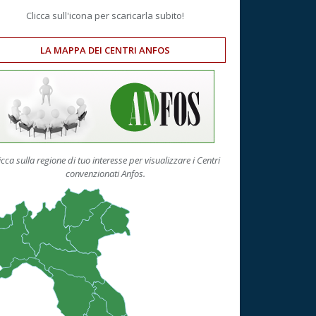
Clicca sull'icona per scaricarla subito!
LA MAPPA DEI CENTRI ANFOS
icca sulla regione di tuo interesse per visualizzare i Centri
convenzionati Anfos.