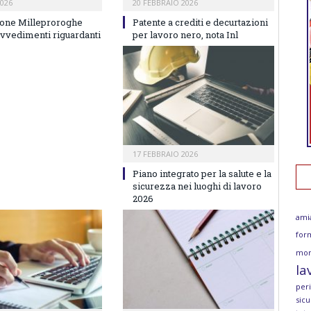
026
20 FEBBRAIO 2026
one Milleproroghe
Patente a crediti e decurtazioni
ovvedimenti riguardanti
per lavoro nero, nota Inl
17 FEBBRAIO 2026
Piano integrato per la salute e la
sicurezza nei luoghi di lavoro
2026
ami
for
mor
la
per
sicu