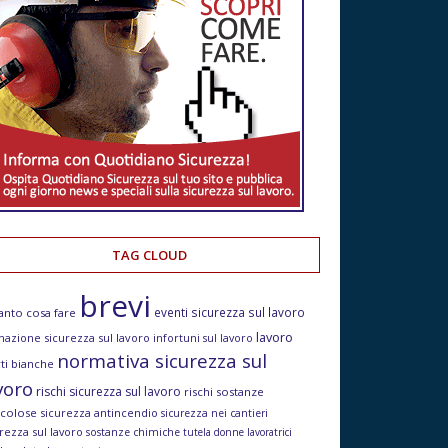
TAG CLOUD
brevi
eventi sicurezza sul lavoro
anto cosa fare
lavoro
mazione sicurezza sul lavoro
infortuni sul lavoro
normativa sicurezza sul
ti bianche
voro
rischi sicurezza sul lavoro
rischi sostanze
icolose
sicurezza antincendio
sicurezza nei cantieri
rezza sul lavoro
sostanze chimiche
tutela donne lavoratrici