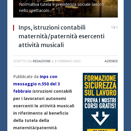
Normativa tutela e previdenza sociale lavoro
nello spettacolo.
Inps, istruzioni contabili
0
maternità/paternità esercenti
attività musicali
SCRITTO DA
REDAZIONE
IL
8 FEBBRAIO 2022
AZIENDE
Pubblicate da
Inps con
messaggio n.550 del 3
febbraio
istruzioni contabili
per i lavoratori autonomi
esercenti le attività musicali
in riferimento al beneficio
della tutela della
maternità/paternità
.