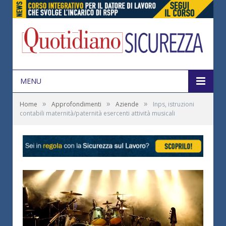
MENU
»
»
»
Home
Approfondimenti
Aziende
Inps, istruzioni
contabili maternità/paternità esercenti attività musicali