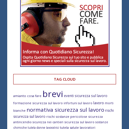
TAG CLOUD
brevi
eventi sicurezza sul lavoro
amianto cosa fare
lavoro
formazione sicurezza sul lavoro
morti
infortuni sul lavoro
normativa sicurezza sul lavoro
rischi
bianche
sicurezza sul lavoro
rischi sostanze pericolose
sicurezza
antincendio
sicurezza sul lavoro
sicurezza nei cantieri
sostanze
tutela salute lavoratori
chimiche
tutela donne lavoratrici