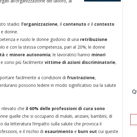
egati all’organizzazione del lavoro, al
esto stadio:
l’organizzazione
, il
contenuto
e il
contesto
 e donne.
competenza e ruolo le donne godono di una
retribuzione
olo e con la stessa competenza, pari al 20%; le donne
ità
e
minore autonomia
; le lavoratrici hanno
minori
e
e sono più facilmente
vittime di azioni discriminatorie
,
ortare facilmente a condizioni di
frustrazione
,
rdurano possono ledere in modo significativo sia la salute
Q
 rilevato che
il 60% delle professioni di cura sono
nne quelle che si occupano di malati, anziani, bambini, di
to da letteratura l’impatto sulla salute che provoca il
ssioni, e il rischio di
esaurimento
e
burn out
cui queste