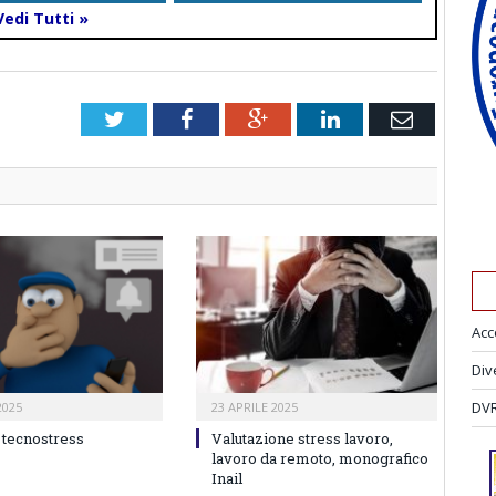
Vedi Tutti »
Twitter
Facebook
Google+
LinkedIn
Email
Acc
Div
DVR
2025
23 APRILE 2025
 tecnostress
Valutazione stress lavoro,
lavoro da remoto, monografico
Inail