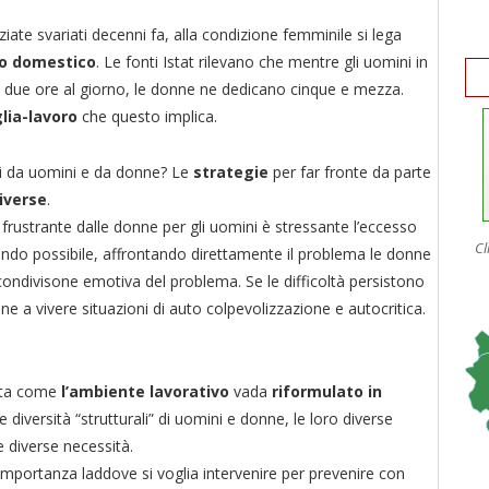
iate svariati decenni fa, alla condizione femminile si lega
ro domestico
. Le fonti Istat rilevano che mentre gli uomini in
ca due ore al giorno, le donne ne dedicano cinque e mezza.
lia-lavoro
che questo implica.
i da uomini e da donne? Le
strategie
per far fronte da parte
iverse
.
rustrante dalle donne per gli uomini è stressante l’eccesso
Cl
ando possibile, affrontando direttamente il problema le donne
ondivisone emotiva del problema. Se le difficoltà persistono
ne a vivere situazioni di auto colpevolizzazione e autocritica.
olta come
l’ambiente lavorativo
vada
riformulato in
 diversità “strutturali” di uomini e donne, le loro diverse
le diverse necessità.
mportanza laddove si voglia intervenire per prevenire con