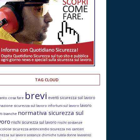
TAG CLOUD
brevi
eventi sicurezza sul lavoro
anto cosa fare
lavoro
mazione sicurezza sul lavoro
infortuni sul lavoro
normativa sicurezza sul
ti bianche
voro
rischi sicurezza sul lavoro
rischi sostanze
icolose
sicurezza antincendio
sicurezza nei cantieri
rezza sul lavoro
sostanze chimiche
tutela donne lavoratrici