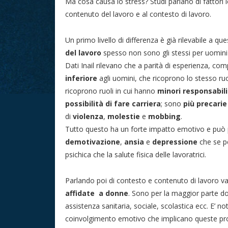
Ma cosa causa lo stress? Studi parlano di fattori l
contenuto del lavoro e al contesto di lavoro.
Un primo livello di differenza è già rilevabile a qu
del lavoro
spesso non sono gli stessi per uomini
Dati Inail rilevano che a parità di esperienza, 
inferiore
agli uomini, che ricoprono lo stesso ru
ricoprono ruoli in cui hanno
minori responsabil
possibilità di fare carriera
; sono
più precari
di
violenza
,
molestie
e
mobbing
.
Tutto questo ha un forte impatto emotivo e può p
demotivazione
,
ansia
e
depressione
che se pe
psichica che la salute fisica delle lavoratrici.
Parlando poi di contesto e contenuto di lavoro va
affidate a donne
. Sono per la maggior parte do
assistenza sanitaria, sociale, scolastica ecc. E’ no
coinvolgimento emotivo che implicano queste profe