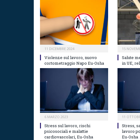
11 DICEMBRE 2024
15 NOVEMB
Violenze sul lavoro, nuovo
Salute me
cortometraggio Napo Eu-Osha
in UE, r
6 MARZO 2023
11 OTTOBR
Stress sul lavoro, rischi
Stress, s
psicosociali e malattie
lavoro p
cardiovascolari, Eu-Osha
Eu-Osha