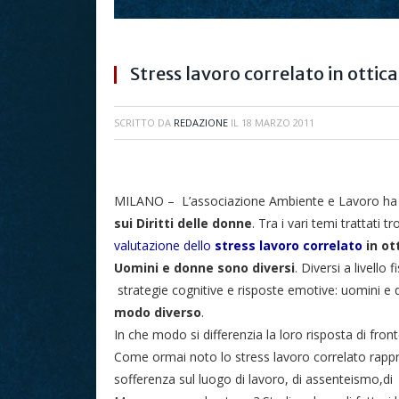
Stress lavoro correlato in ottic
SCRITTO DA
REDAZIONE
IL
18 MARZO 2011
MILANO – L’associazione Ambiente e Lavoro ha 
sui Diritti delle donne
. Tra i vari temi trattati t
valutazione dello
stress lavoro correlato
in ot
Uomini e donne sono diversi
. Diversi a livello
strategie cognitive e risposte emotive: uomini e
modo diverso
.
In che modo si differenzia la loro risposta di front
Come ormai noto lo stress lavoro correlato rappr
sofferenza sul luogo di lavoro, di assenteismo,di m