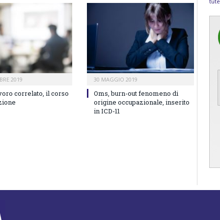
tute
BRE 2019
30 MAGGIO 2019
voro correlato, il corso
Oms, burn-out fenomeno di
zione
origine occupazionale, inserito
in ICD-11