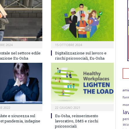
RE 2024
15 OTTOBRE 2024
ntale nel settore edile
Digitalizzazione sul lavoro e
elazione Eu-Osha
rischi psicosociali, Eu-Osha
ami
for
mor
E 2022
22 GIUGNO 2021
la
alute e sicurezza sul
Eu-Osha, reinserimento
per
ost pandemia, indagine
lavorativo, DMS e rischi
sicu
psicosociali