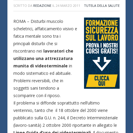
SCRITTO DA
REDAZIONE
IL
24 MARZO 2011
TUTELA DELLA SALUTE
ROMA – Disturbi muscolo
scheletrici, affaticamento visivo e
fatica mentale sono tra i
principali disturbi che si
riscontrano nei
lavoratori che
utilizzano una attrezzatura
munita di videoterminale
in
modo sistematico ed abituale.
Problemi reversibili, che in
soggetti sani tendono a
scomparire con il riposo.
Il problema si diffonde soprattutto nell’ultimo
ventennio, tanto che il 18 ottobre del 2000 viene
pubblicato sulla G.U. n. 244, il Decreto Interministeriale
(lavoro-sanità) 2 ottobre 2000 riportante in allegato le
Linee Guida d’uso dei videoterminali
. Il documento,