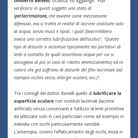
Umberto Benelli
, oculista. Ed aggiunge:
“Puo’
verificarsi in questi soggetti uno stato di
iperlacrimazione,
che avviene come meccanismo
difensivo, ma si tratta in realta’ di lacrime costituite solo
di acqua, senza muco e lipidi, i quali favorirebbero
invece una corretta lubrificazione dell’occhio”.
“Questo
tipo di disturbi si accentua tipicamente nei portatori di
lenti a contatto (le quali assorbono acqua per cui si
asciugano di più in caso di ridotto ammiccamento) ed in
coloro che già soffrono di disturbi del film lacrimale (ad
esempio occhio secco, allergie oculare, ecc.)”.
Tra i consigli del dottor Benelli quello di
lubrificare la
superficie oculare
con sostituti lacrimali (lacrime
artificiali) senza conservanti e l’utilizzo di lenti protettive
da utilizzare solo in casi particolari come ad esempio in
individui con occhi particolarmente sensibili.
L’astenopia, ovvero l’affaticamento degli occhi, inizia in