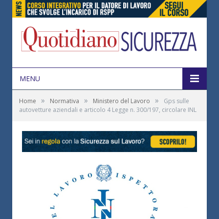
MENU
»
»
»
Home
Normativa
Ministero del Lavoro
Gps sulle
autovetture aziendali e articolo 4 Legge n. 300/197, circolare INL