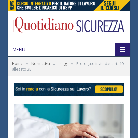
MENU
»
»
»
Home
Normativa
Leggi
Prorogato invio dati art. 40
allegato 3B