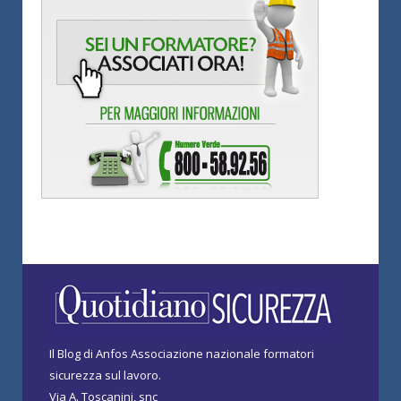
Il Blog di Anfos Associazione nazionale formatori
sicurezza sul lavoro.
Via A. Toscanini, snc