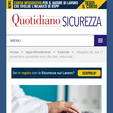
MENU
»
»
»
Home
Approfondimenti
Aziende
Allegato 3B, dal 1°
novembre possibile invio dei dati, nota Inail