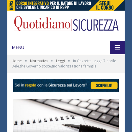
MENU
»
»
»
Home
Normativa
Leggi
In Gazzetta Legge 7 aprile
Deleghe Governo sostegno valorizzazione famiglia