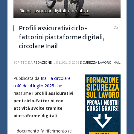
Riders, lavoratori digitali, normativa.
Profili assicurativi ciclo-
0
fattorini piattaforme digitali,
circolare Inail
SCRITTO DA
REDAZIONE
IL
8 LUGLIO 2025
SICUREZZA LAVORO INAIL
Pubblicata da
Inail la circolare
n.40 del 4 luglio 2025
che
riassume i
profili assicurativi
per i ciclo-fattorini con
attività svolte tramite
piattaforme digitali
.
Il documento fa riferimento (e