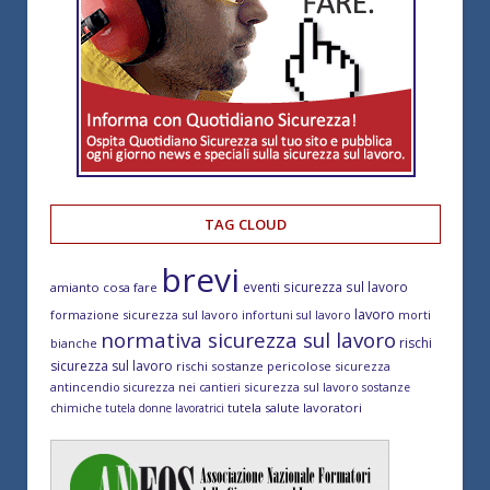
TAG CLOUD
brevi
eventi sicurezza sul lavoro
amianto cosa fare
lavoro
formazione sicurezza sul lavoro
morti
infortuni sul lavoro
normativa sicurezza sul lavoro
rischi
bianche
sicurezza sul lavoro
rischi sostanze pericolose
sicurezza
antincendio
sicurezza sul lavoro
sicurezza nei cantieri
sostanze
tutela salute lavoratori
chimiche
tutela donne lavoratrici