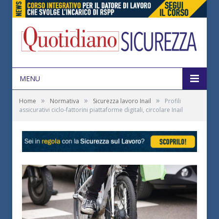
MENU
»
»
»
Home
Normativa
Sicurezza lavoro Inail
Profili
assicurativi ciclo-fattorini piattaforme digitali, circolare Inail