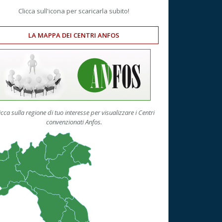
Clicca sull'icona per scaricarla subito!
LA MAPPA DEI CENTRI ANFOS
icca sulla regione di tuo interesse per visualizzare i Centri
convenzionati Anfos.