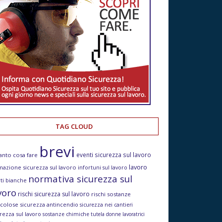
TAG CLOUD
brevi
eventi sicurezza sul lavoro
anto cosa fare
lavoro
mazione sicurezza sul lavoro
infortuni sul lavoro
normativa sicurezza sul
ti bianche
voro
rischi sicurezza sul lavoro
rischi sostanze
icolose
sicurezza antincendio
sicurezza nei cantieri
rezza sul lavoro
sostanze chimiche
tutela donne lavoratrici