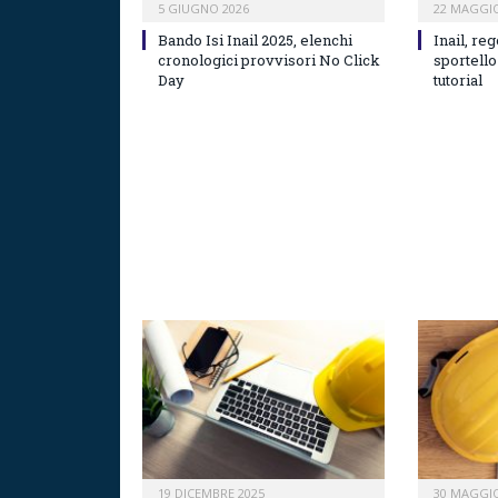
5 GIUGNO 2026
22 MAGGIO
Bando Isi Inail 2025, elenchi
Inail, re
cronologici provvisori No Click
sportello
Day
tutorial
19 DICEMBRE 2025
30 MAGGIO