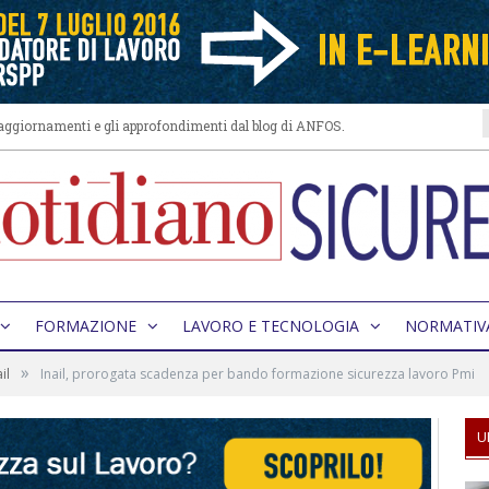
i aggiornamenti e gli approfondimenti dal blog di ANFOS.
FORMAZIONE
LAVORO E TECNOLOGIA
NORMATIV
»
il
Inail, prorogata scadenza per bando formazione sicurezza lavoro Pmi
U