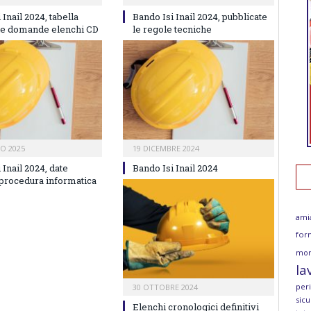
 Inail 2024, tabella
Bando Isi Inail 2024, pubblicate
e domande elenchi CD
le regole tecniche
IO 2025
19 DICEMBRE 2024
 Inail 2024, date
Bando Isi Inail 2024
 procedura informatica
ami
for
mor
la
per
30 OTTOBRE 2024
sicu
Elenchi cronologici definitivi