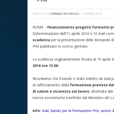
SCRITTO DA
CORRADO DE PAOLIS
IL
14 APRILE 2016
ROMA –
Finanziamento progetti formativi p
Determinazione dell’11 aprile 2016 n.16 Inail com
scadenza
per la presentazione delle domande di 
Pmi pubblicato lo scorso gennaio.
La scadenza originariamente fissata al 19 aprile è
2016 ore 13.00
.
Ricordiamo che il bando è stato indetto da Inail
di rafforzamento della
formazione prevista dal
di salute e sicurezza sul lavoro
, destinata all
risorse economiche trasferite dal Ministero del Lav
Info:
Inail, bando per la formazione Pmi, avviso 