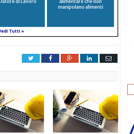
Datore di Lavoro
alimentare che non
manipolano alimenti
Vedi Tutti »
Twitter
Facebook
Google+
LinkedIn
Email