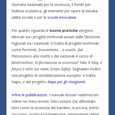
Giornata nazionale per la sicurezza, il fondo per
l’edilizia scolastica, gli interventi per opere di elevata
utilità sociale e per le
scuole innovative
.
Per quanto riguarda le
buone pratiche
vengono
elencati sia i progetti territoriali avviati dalle Direzione
regionali sia i nazionali. Si tratta di progetti territoriali
come
Portolab
,
Sicuramente… a scuola
,
Dal
Palcoscenico alla realtà
o dei nazionali
A caccia di
Montrischiio!
,
In-formazione in sicurezza? Take It Easy, il
futuro è nelle tue man
i;
Green Safety.
Segnalato inoltre
una progetto di sensibilizzazione europeo: si tratta
Napo, e del progetto
Napo per gli insegnanti
.
Infine le pubblicazioni
. I manuali dossier vademecum
online nei mesi recenti. Dieci volumi che affrontato
temi come la sicurezza dei bambini, la piscina, primo
soccorso, sicurezza e benessere, prevenzione radon,