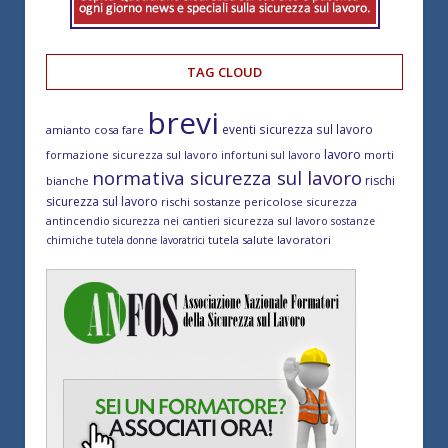
TAG CLOUD
brevi
eventi sicurezza sul lavoro
amianto cosa fare
lavoro
formazione sicurezza sul lavoro
morti
infortuni sul lavoro
normativa sicurezza sul lavoro
rischi
bianche
sicurezza sul lavoro
rischi sostanze pericolose
sicurezza
antincendio
sicurezza sul lavoro
sicurezza nei cantieri
sostanze
tutela salute lavoratori
chimiche
tutela donne lavoratrici