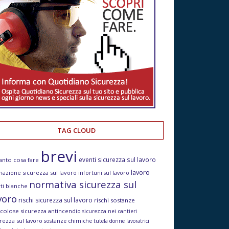
TAG CLOUD
brevi
eventi sicurezza sul lavoro
anto cosa fare
lavoro
mazione sicurezza sul lavoro
infortuni sul lavoro
normativa sicurezza sul
ti bianche
voro
rischi sicurezza sul lavoro
rischi sostanze
icolose
sicurezza antincendio
sicurezza nei cantieri
rezza sul lavoro
sostanze chimiche
tutela donne lavoratrici