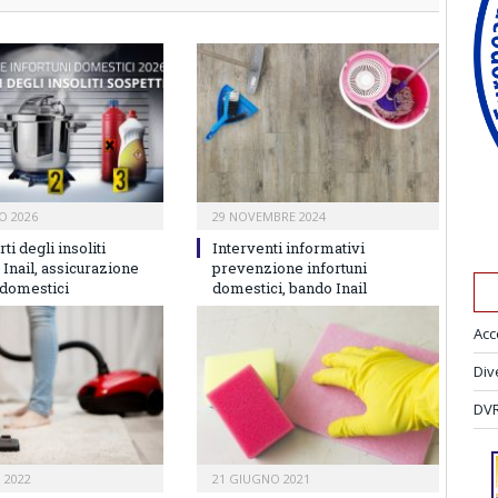
O 2026
29 NOVEMBRE 2024
ti degli insoliti
Interventi informativi
, Inail, assicurazione
prevenzione infortuni
 domestici
domestici, bando Inail
Acc
Div
DVR
 2022
21 GIUGNO 2021