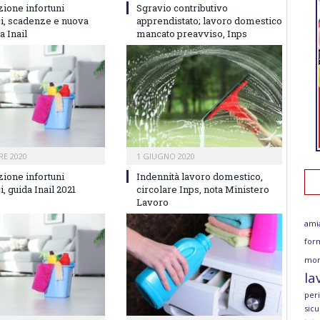
zione infortuni
Sgravio contributivo
i, scadenze e nuova
apprendistato; lavoro domestico
 Inail
mancato preavviso, Inps
RE 2020
1 GIUGNO 2020
zione infortuni
Indennità lavoro domestico,
, guida Inail 2021
circolare Inps, nota Ministero
Lavoro
ami
for
mor
la
per
sicu