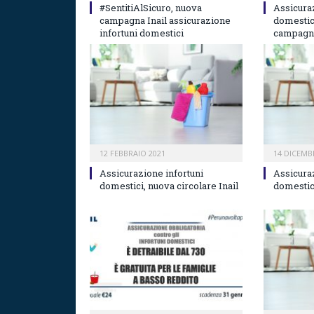
#SentitiAlSicuro, nuova
Assicura
campagna Inail assicurazione
domestic
infortuni domestici
campagna
12 FEBBRAIO 2021
14 DICEMB
Assicurazione infortuni
Assicura
domestici, nuova circolare Inail
domestici