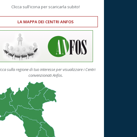
Clicca sull'icona per scaricarla subito!
LA MAPPA DEI CENTRI ANFOS
icca sulla regione di tuo interesse per visualizzare i Centri
convenzionati Anfos.