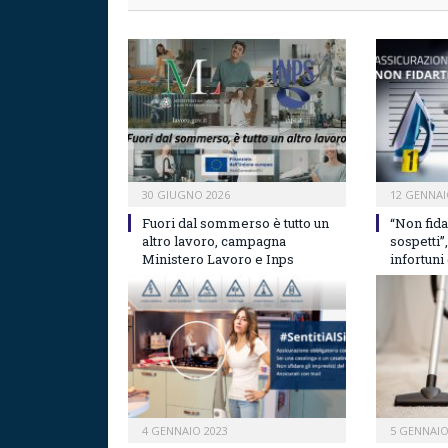
30 GIUGNO 2026
12 GENNAI
Fuori dal sommerso è tutto un
“Non fidar
altro lavoro, campagna
sospetti”
Ministero Lavoro e Inps
infortuni
4 GENNAIO 2023
5 GENNAIO