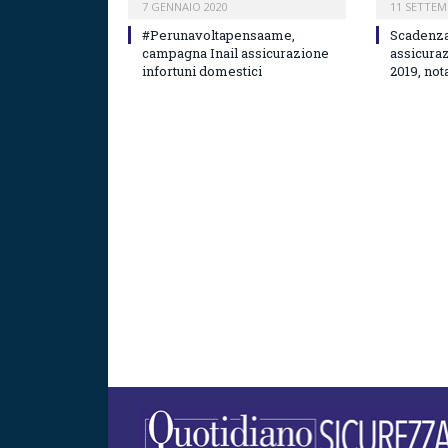
7 GENNAIO 2020
11 SETTEM
#Perunavoltapensaame,
Scadenza
campagna Inail assicurazione
assicura
infortuni domestici
2019, nota