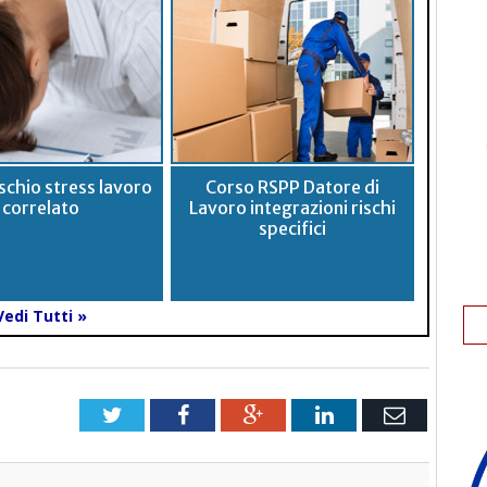
schio stress lavoro
Corso RSPP Datore di
correlato
Lavoro integrazioni rischi
specifici
Vedi Tutti »
Twitter
Facebook
Google+
LinkedIn
Email