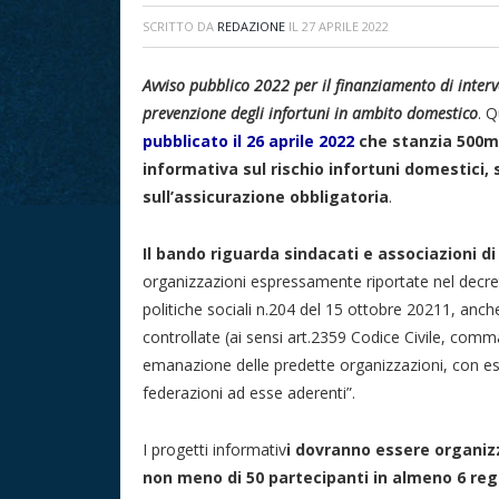
SCRITTO DA
REDAZIONE
IL
27 APRILE 2022
Avviso pubblico 2022 per il finanziamento di interve
prevenzione degli infortuni in ambito domestico
. Q
pubblicato il 26 aprile 2022
che stanzia 500m
informativa sul rischio infortuni domestici, 
sull’assicurazione obbligatoria
.
Il bando riguarda sindacati e associazioni d
organizzazioni espressamente riportate nel decret
politiche sociali n.204 del 15 ottobre 20211, anche 
controllate (ai sensi art.2359 Codice Civile, comma
emanazione delle predette organizzazioni, con es
federazioni ad esse aderenti”.
I progetti informativ
i dovranno essere organizz
non meno di 50 partecipanti in almeno 6 reg