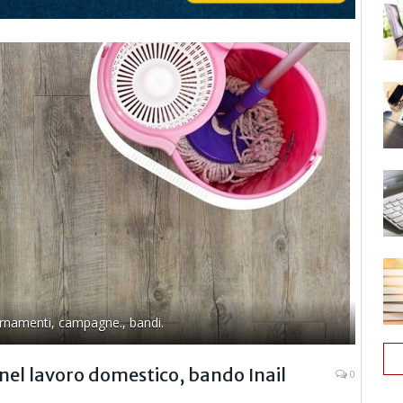
iornamenti, campagne., bandi.
i nel lavoro domestico, bando Inail
0