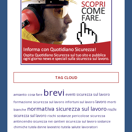
TAG CLOUD
brevi
eventi sicurezza sul lavoro
amianto cosa fare
lavoro
formazione sicurezza sul lavoro
morti
infortuni sul lavoro
normativa sicurezza sul lavoro
rischi
bianche
sicurezza sul lavoro
rischi sostanze pericolose
sicurezza
antincendio
sicurezza sul lavoro
sicurezza nei cantieri
sostanze
tutela salute lavoratori
chimiche
tutela donne lavoratrici