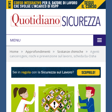
MENU
»
»
»
Home
Approfondimenti
Sostanze chimiche
Agenti
cancerogeni, rischi e prevenzione sul lavoro, scheda Eu-Osha