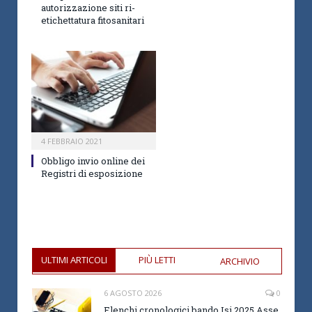
autorizzazione siti ri-
etichettatura fitosanitari
4 FEBBRAIO 2021
Obbligo invio online dei
Registri di esposizione
ULTIMI ARTICOLI
PIÙ LETTI
ARCHIVIO
6 AGOSTO 2026
0
Elenchi cronologici bando Isi 2025 Asse