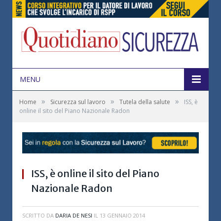
MENU
»
»
»
Home
Sicurezza sul lavoro
Tutela della salute
ISS, è
online il sito del Piano Nazionale Radon
ISS, è online il sito del Piano
Nazionale Radon
SCRITTO DA
DARIA DE NESI
IL
13 GENNAIO 2014