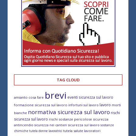
TAG CLOUD
brevi
eventi sicurezza sul lavoro
amianto cosa fare
lavoro
formazione sicurezza sul lavoro
morti
infortuni sul lavoro
normativa sicurezza sul lavoro
rischi
bianche
sicurezza sul lavoro
rischi sostanze pericolose
sicurezza
antincendio
sicurezza sul lavoro
sicurezza nei cantieri
sostanze
tutela salute lavoratori
chimiche
tutela donne lavoratrici