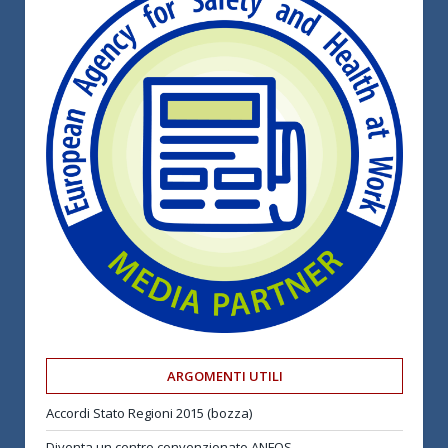
ARGOMENTI UTILI
Accordi Stato Regioni 2015 (bozza)
Diventa un centro convenzionato ANFOS