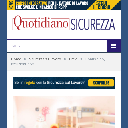
MENU
»
»
»
Home
Sicurezza sul lavoro
Brevi
Bonus nido,
istruzioni Inps