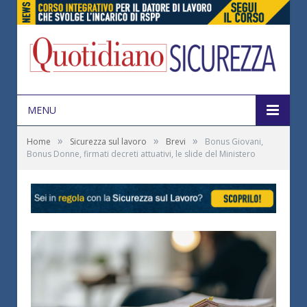
MENU
»
»
»
Home
Sicurezza sul lavoro
Brevi
Bonus Giovani,
Bonus Donne, firmati decreti attuativi, le slide del Ministero