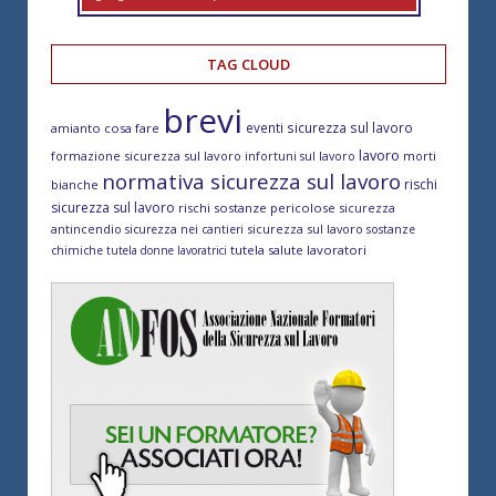
TAG CLOUD
brevi
eventi sicurezza sul lavoro
amianto cosa fare
lavoro
formazione sicurezza sul lavoro
morti
infortuni sul lavoro
normativa sicurezza sul lavoro
rischi
bianche
sicurezza sul lavoro
rischi sostanze pericolose
sicurezza
antincendio
sicurezza sul lavoro
sicurezza nei cantieri
sostanze
tutela salute lavoratori
chimiche
tutela donne lavoratrici