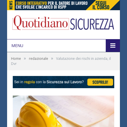
MENU
»
»
Home
redazionale
Valutazione dei rischi in azienda, il
Dvr