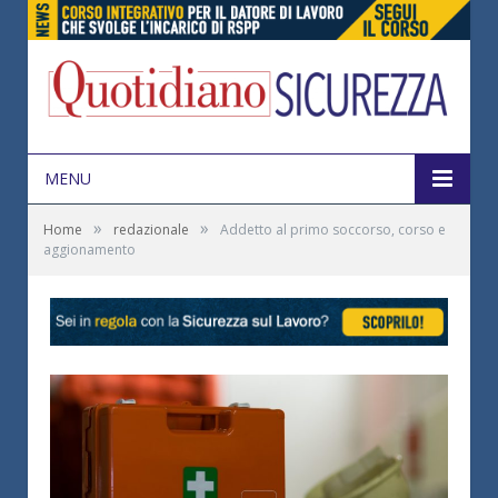
MENU
»
»
Home
redazionale
Addetto al primo soccorso, corso e
aggionamento