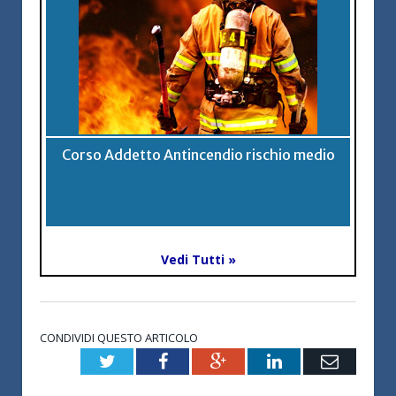
Corso Addetto Antincendio rischio medio
Vedi Tutti »
CONDIVIDI QUESTO ARTICOLO
Twitter
Facebook
Google+
LinkedIn
Email