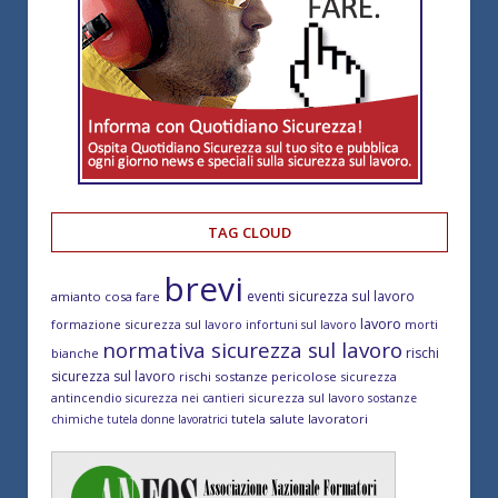
TAG CLOUD
brevi
eventi sicurezza sul lavoro
amianto cosa fare
lavoro
formazione sicurezza sul lavoro
morti
infortuni sul lavoro
normativa sicurezza sul lavoro
rischi
bianche
sicurezza sul lavoro
rischi sostanze pericolose
sicurezza
antincendio
sicurezza sul lavoro
sicurezza nei cantieri
sostanze
tutela salute lavoratori
chimiche
tutela donne lavoratrici