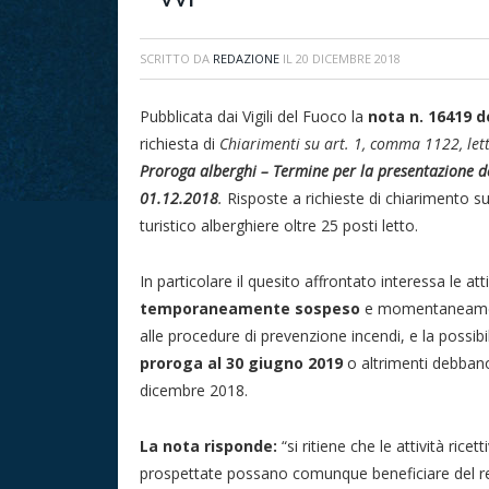
SCRITTO DA
REDAZIONE
IL
20 DICEMBRE 2018
Pubblicata dai Vigili del Fuoco la
nota n. 16419 d
richiesta di
Chiarimenti su art. 1, comma 1122, lett
Proroga alberghi – Termine per la presentazione de
01.12.2018
.
Risposte a richieste di chiarimento su
turistico alberghiere oltre 25 posti letto.
In particolare il quesito affrontato interessa le att
temporaneamente sospeso
e momentaneamente
alle procedure di prevenzione incendi, e la possibi
proroga al 30 giugno 2019
o altrimenti debbano
dicembre 2018.
La nota risponde:
“si ritiene che le attività rice
prospettate possano comunque beneficiare del re