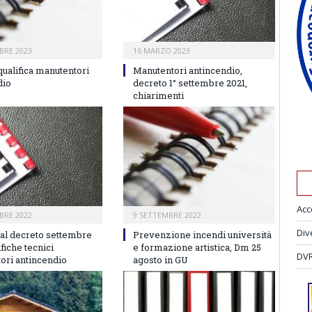
BRE 2023
16 MARZO 2023
qualifica manutentori
Manutentori antincendio,
dio
decreto 1° settembre 2021,
chiarimenti
Acc
BRE 2022
9 SETTEMBRE 2022
Div
 al decreto settembre
Prevenzione incendi università
ifiche tecnici
e formazione artistica, Dm 25
DVR
ori antincendio
agosto in GU