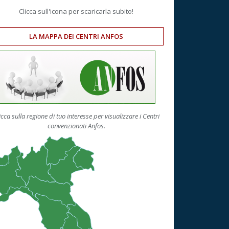
Clicca sull'icona per scaricarla subito!
LA MAPPA DEI CENTRI ANFOS
icca sulla regione di tuo interesse per visualizzare i Centri
convenzionati Anfos.