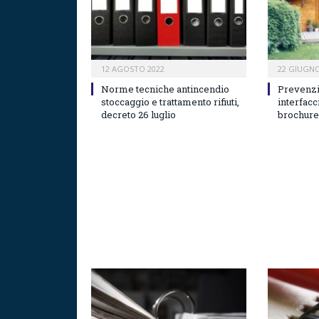
12 AGOSTO 2022
22 GIUGNO
Norme tecniche antincendio
Prevenzi
stoccaggio e trattamento rifiuti,
interfac
decreto 26 luglio
brochur