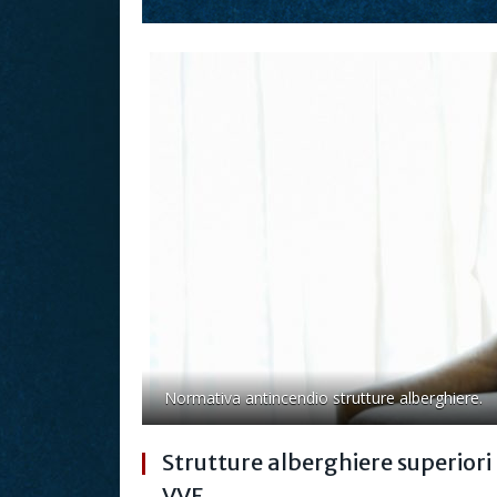
Normativa antincendio strutture alberghiere.
Strutture alberghiere superiori 
VVF