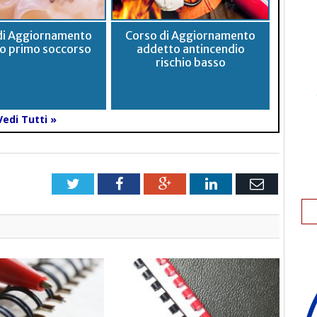
di Aggiornamento
Corso di Aggiornamento
o primo soccorso
addetto antincendio
rischio basso
Vedi Tutti »
Twitter
Facebook
Google+
LinkedIn
Email