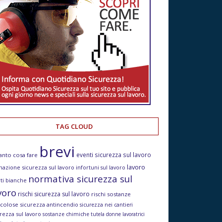
TAG CLOUD
brevi
eventi sicurezza sul lavoro
anto cosa fare
lavoro
mazione sicurezza sul lavoro
infortuni sul lavoro
normativa sicurezza sul
ti bianche
voro
rischi sicurezza sul lavoro
rischi sostanze
icolose
sicurezza antincendio
sicurezza nei cantieri
rezza sul lavoro
sostanze chimiche
tutela donne lavoratrici