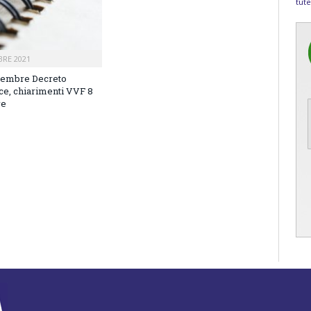
tute
RE 2021
tembre Decreto
ce, chiarimenti VVF 8
re