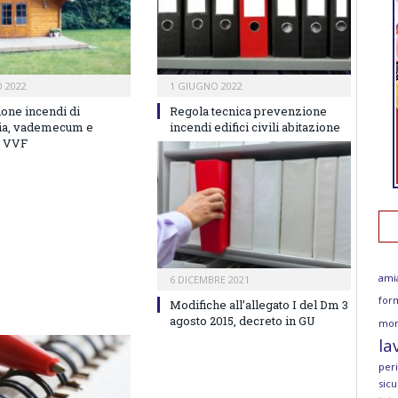
 2022
1 GIUGNO 2022
one incendi di
Regola tecnica prevenzione
cia, vademecum e
incendi edifici civili abitazione
e VVF
ami
6 DICEMBRE 2021
for
Modifiche all’allegato I del Dm 3
agosto 2015, decreto in GU
mor
la
per
sicu