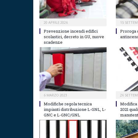
20 APRILE 2026
15 SETTEM
Prevenzione incendi edifici
Proroga 
scolastici, decreto in GU, nuove
antincen
scadenze
6 MARZO 2023
26 SETTEM
Modifiche regola tecnica
Modifica
impianti distribuzione L-GNL, L-
2021 qual
GNC e L-GNC/GNL
manutent