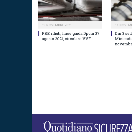
19 NOVEMBRE 2021
11 NOVEMB
PEE rifiuti, linee guida Dpcm 27
Dm 3 set
agosto 2021, circolare VVF
Minicodi
novemb