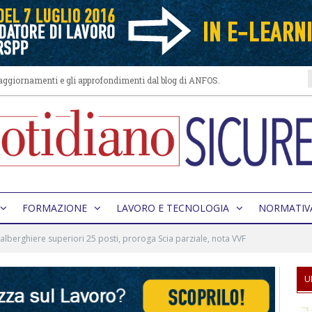
i aggiornamenti e gli approfondimenti dal blog di ANFOS.
FORMAZIONE
LAVORO E TECNOLOGIA
NORMATIV
 alberghiere superiori 25 posti, proroga Scia parziale, nota VVF
U