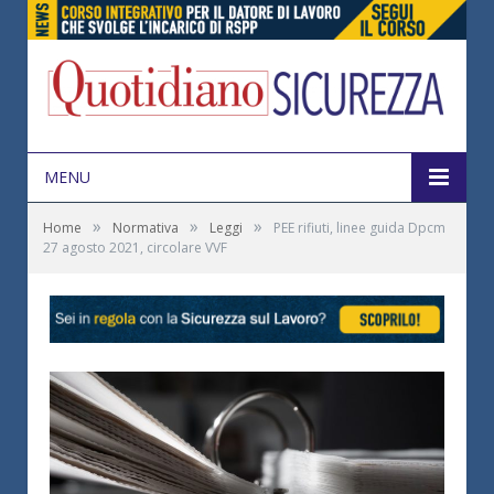
MENU
»
»
»
Home
Normativa
Leggi
PEE rifiuti, linee guida Dpcm
27 agosto 2021, circolare VVF