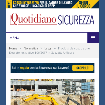
MENU
»
»
»
Home
Normativa
Leggi
Prodotti da costruzione,
Decreto legislativo 106/2017 in Gazzetta Ufficiale