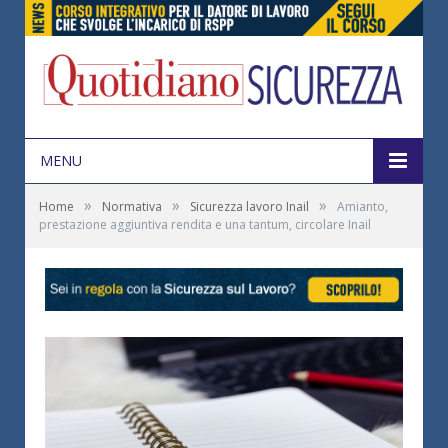
MENU
»
»
»
Home
Normativa
Sicurezza lavoro Inail
Amianto,
prestazione aggiuntiva rendita e una tantum, circolare Inail