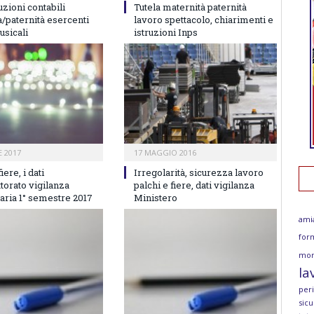
ruzioni contabili
Tutela maternità paternità
/paternità esercenti
lavoro spettacolo, chiarimenti e
musicali
istruzioni Inps
 2017
17 MAGGIO 2016
iere, i dati
Irregolarità, sicurezza lavoro
ttorato vigilanza
palchi e fiere, dati vigilanza
aria 1° semestre 2017
Ministero
ami
for
mor
la
per
sicu