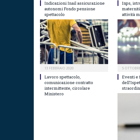
Indicazioni Inail assicurazione
Inps, ist
autonomi Fondo pensione
maternità
spettacolo
attività 
13 FEBBRAIO 2020
5 OTTOBRE
Lavoro spettacolo,
Eventi e f
comunicazione contratto
dell’Ispe
intermittente, circolare
straordin
Ministero