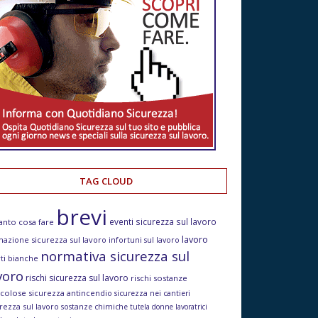
TAG CLOUD
brevi
eventi sicurezza sul lavoro
anto cosa fare
lavoro
mazione sicurezza sul lavoro
infortuni sul lavoro
normativa sicurezza sul
ti bianche
voro
rischi sicurezza sul lavoro
rischi sostanze
icolose
sicurezza antincendio
sicurezza nei cantieri
rezza sul lavoro
sostanze chimiche
tutela donne lavoratrici