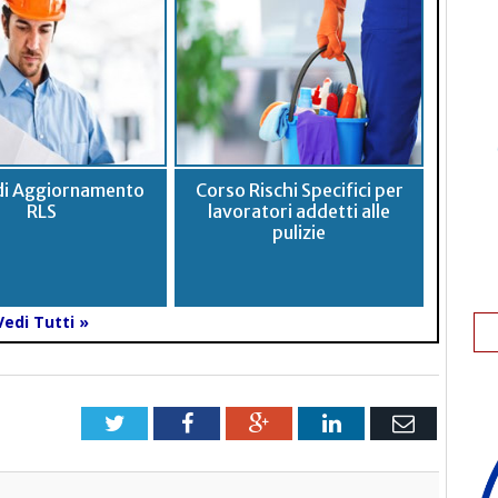
di Aggiornamento
Corso Rischi Specifici per
RLS
lavoratori addetti alle
pulizie
Vedi Tutti »
Twitter
Facebook
Google+
LinkedIn
Email