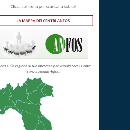
Clicca sull'icona per scaricarla subito!
LA MAPPA DEI CENTRI ANFOS
icca sulla regione di tuo interesse per visualizzare i Centri
convenzionati Anfos.