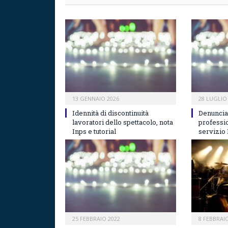
13 GENNAIO 2026
28 LUGLIO
Idennità di discontinuità
Denuncia 
lavoratori dello spettacolo, nota
professio
Inps e tutorial
servizio 
25 FEBBRAIO 2022
8 FEBBRAI