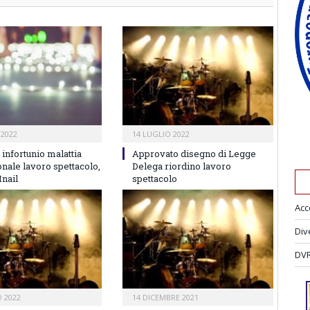
 2022
14 LUGLIO 2022
infortunio malattia
Approvato disegno di Legge
nale lavoro spettacolo,
Delega riordino lavoro
Inail
spettacolo
Acc
Div
DVR
O 2022
14 DICEMBRE 2021