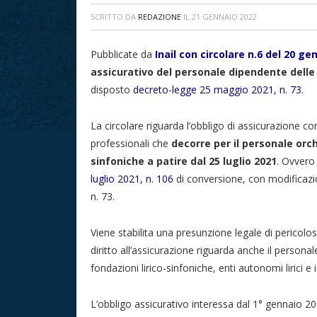
SCRITTO DA
REDAZIONE
IL
21 GENNAIO 2022
Pubblicate da
Inail con circolare n.6 del 20 g
assicurativo del personale dipendente delle 
disposto
decreto-legge 25 maggio 2021, n. 73
.
La circolare riguarda l’obbligo di assicurazione con
professionali che
decorre per il personale orch
sinfoniche a patire dal 25 luglio 2021
. Ovvero 
luglio 2021, n. 106
di conversione, con modificazi
n. 73.
Viene stabilita una presunzione legale di pericolosità
diritto all’assicurazione riguarda anche il personal
fondazioni lirico-sinfoniche, enti autonomi lirici e i
L’obbligo assicurativo interessa dal 1° gennaio 20