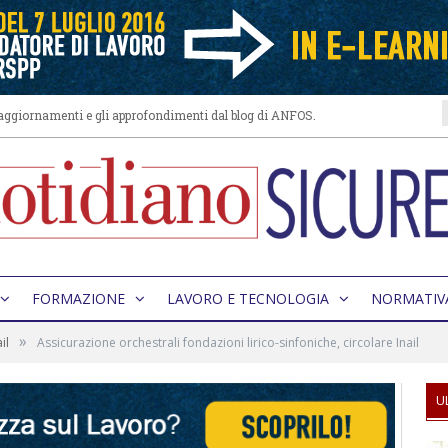
i aggiornamenti e gli approfondimenti dal blog di ANFOS.
FORMAZIONE
LAVORO E TECNOLOGIA
NORMATIV
»
il
Assicurazione orchestrali fondazioni lirico-sinfoniche, circolare Inail
U