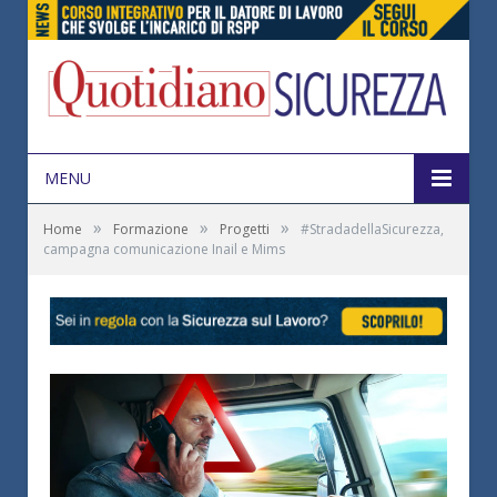
MENU
»
»
»
Home
Formazione
Progetti
#StradadellaSicurezza,
campagna comunicazione Inail e Mims