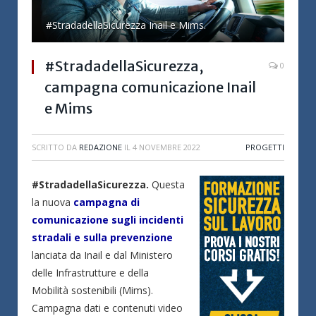
#StradadellaSicurezza Inail e Mims.
#StradadellaSicurezza,
0
campagna comunicazione Inail
e Mims
SCRITTO DA
REDAZIONE
IL
4 NOVEMBRE 2022
PROGETTI
#StradadellaSicurezza.
Questa
la nuova
campagna di
comunicazione sugli incidenti
stradali e sulla prevenzione
lanciata da Inail e dal Ministero
delle Infrastrutture e della
Mobilità sostenibili (Mims).
Campagna dati e contenuti video