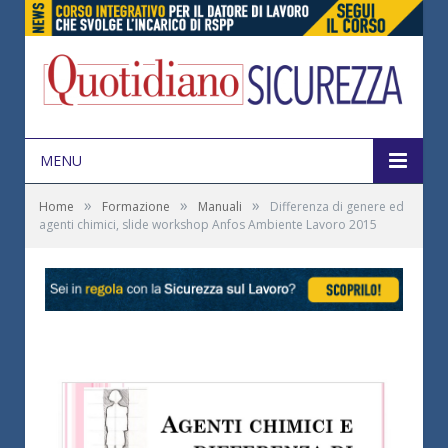
MENU
»
»
»
Home
Formazione
Manuali
Differenza di genere ed
agenti chimici, slide workshop Anfos Ambiente Lavoro 2015