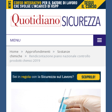
MENU
»
»
Home
Approfondimenti
Sostanze
»
chimiche
Rendicontazione piano nazionale controllo
prodotti chimici 2019