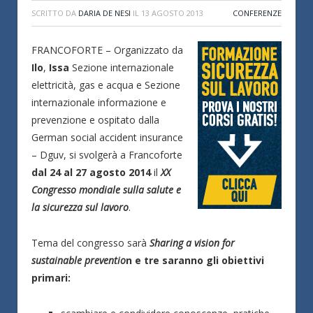
SCRITTO DA
DARIA DE NESI
IL
13 AGOSTO 2013
CONFERENZE
FRANCOFORTE – Organizzato da
Ilo
,
Issa
Sezione internazionale
elettricità, gas e acqua e Sezione
internazionale informazione e
prevenzione e ospitato dalla
German social accident insurance
– Dguv, si svolgerà a Francoforte
dal 24 al 27 agosto 2014
il
XX
Congresso mondiale sulla salute e
la sicurezza sul lavoro
.
Tema del congresso sarà
Sharing a vision for
sustainable preventio
n
e tre saranno gli obiettivi
primari: