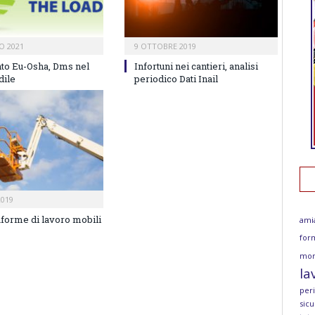
O 2021
9 OTTOBRE 2019
o Eu-Osha, Dms nel
Infortuni nei cantieri, analisi
dile
periodico Dati Inail
2019
aforme di lavoro mobili
ami
for
mor
la
per
sicu