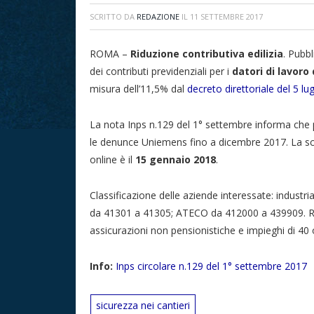
SCRITTO DA
REDAZIONE
IL
11 SETTEMBRE 2017
ROMA –
Riduzione contributiva edilizia
. Pubb
dei contributi previdenziali per i
datori di lavoro 
misura dell’11,5% dal
decreto direttoriale del 5 lu
La nota Inps n.129 del 1° settembre informa che p
le denunce Uniemens fino a dicembre 2017. La 
online è il
15 gennaio 2018
.
Classificazione delle aziende interessate: industr
da 41301 a 41305; ATECO da 412000 a 439909. Ric
assicurazioni non pensionistiche e impieghi di 40 
Info:
Inps circolare n.129 del 1° settembre 2017
sicurezza nei cantieri