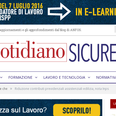
i aggiornamenti e gli approfondimenti dal blog di ANFOS.
FORMAZIONE
LAVORO E TECNOLOGIA
NORMATIV
»
re che
Riduzione contributi previdenziali assistenziali edilizia, nota Inps
U