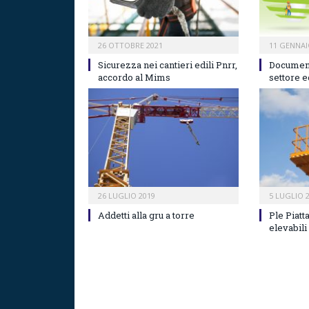
26 OTTOBRE 2021
11 GENNAI
Sicurezza nei cantieri edili Pnrr,
Document
accordo al Mims
settore e
26 LUGLIO 2019
5 LUGLIO 
Addetti alla gru a torre
Ple Piatt
elevabili