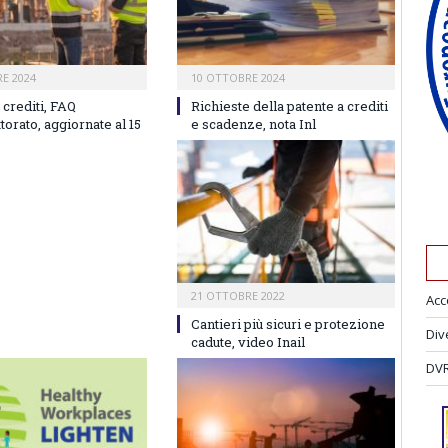
E 2024
10 OTTOBRE 2024
 crediti, FAQ
Richieste della patente a crediti
ttorato, aggiornate al 15
e scadenze, nota Inl
21 OTTOBRE 2022
Acc
Cantieri più sicuri e protezione
Div
cadute, video Inail
DVR