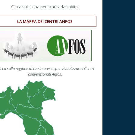
Clicca sull'icona per scaricarla subito!
LA MAPPA DEI CENTRI ANFOS
icca sulla regione di tuo interesse per visualizzare i Centri
convenzionati Anfos.