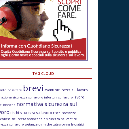
TAG CLOUD
brevi
eventi sicurezza sul lavoro
anto cosa fare
lavoro
mazione sicurezza sul lavoro
infortuni sul lavoro
normativa sicurezza sul
ti bianche
voro
rischi sicurezza sul lavoro
rischi sostanze
icolose
sicurezza antincendio
sicurezza nei cantieri
rezza sul lavoro
sostanze chimiche
tutela donne lavoratrici